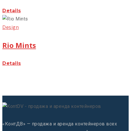
Details
Design
Rio Mints
Details
«КонтДВ» — продажа и аренда контейнеров всех