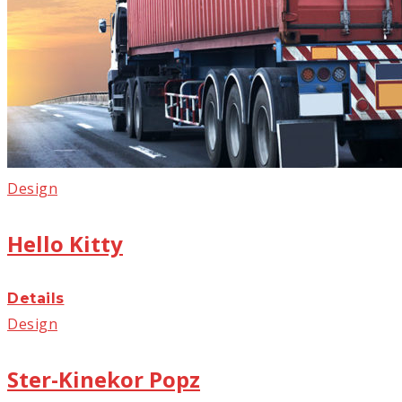
Design
Hello Kitty
Details
Design
Ster-Kinekor Popz