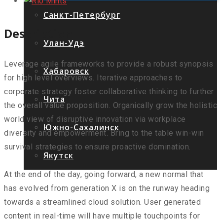
Санкт-Петербург
Description
Улан-Удэ
Leverage agile frameworks to provide a robust synopsis
Хабаровск
for high level overviews. Iterative approaches to
corporate strategy foster collaborative thinking to further
Чита
the overall value proposition. Organically grow the holistic
world view of disruptive innovation via workplace
Южно-Сахалинск
diversity and empowerment. Bring to the table win-win
survival strategies to ensure proactive domination.
Якутск
At the end of the day, going forward, a new normal that
has evolved from generation X is on the runway heading
towards a streamlined cloud solution. User generated
content in real-time will have multiple touchpoints for