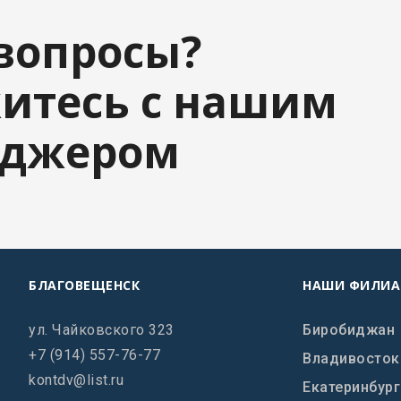
 вопросы?
итесь с нашим
еджером
БЛАГОВЕЩЕНСК
НАШИ ФИЛИ
ул. Чайковского 323
Биробиджан
+7 (914) 557-76-77
Владивосток
kontdv@list.ru
Екатеринбург