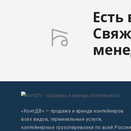
Есть
Свяж
мен
«КонтДВ» — продажа и аренда контейнеров
всех видов, терминальные услуги,
контейнерные грузоперевозки по всей России